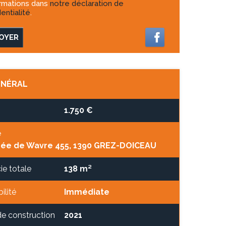
ormations dans
notre déclaration de
entialité
.
OYER
ÉNÉRAL
1.750 €
e
ée de Wavre 455, 1390 GREZ-DOICEAU
ie totale
138 m²
ilité
Immédiate
e construction
2021