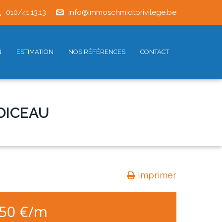
010/41.13.13
info@immoschmidtprivilege.be
N
ESTIMATION
NOS RÉFÉRENCES
CONTACT
DOICEAU
Imprimer
750 €/m