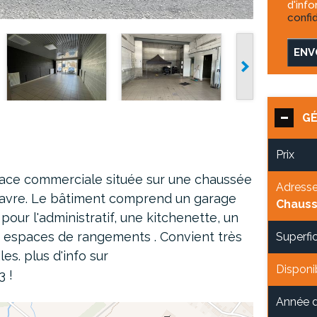
d'inf
confid
ENV
G
Prix
face commerciale située sur une chaussée
Adress
Wavre. Le bâtiment comprend un garage
Chauss
pour l'administratif, une kitchenette, un
 espaces de rangements . Convient très
Superfic
es. plus d'info sur
Disponib
3 !
Année d