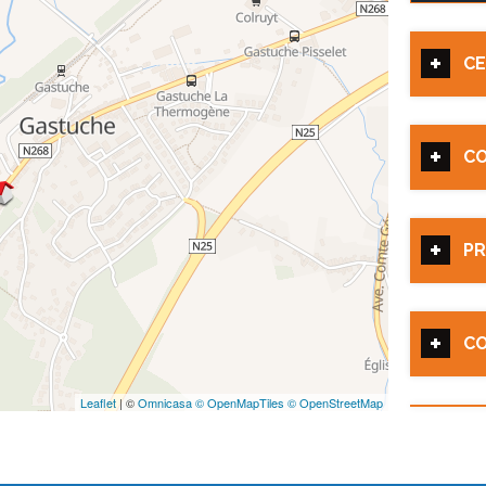
CE
C
PR
CO
Leaflet
| ©
Omnicasa ©
OpenMapTiles ©
OpenStreetMap