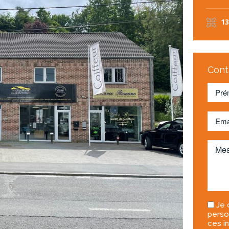
1
Cont
Je 
perso
ces i