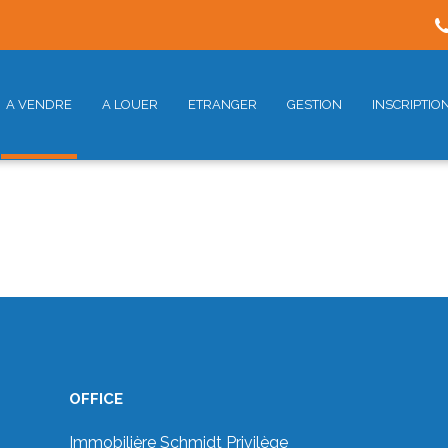
A VENDRE
A LOUER
ETRANGER
GESTION
INSCRIPTIO
OFFICE
Immobilière Schmidt Privilège