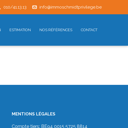
010/41.13.13
info@immoschmidtprivilege.be
N
ESTIMATION
NOS RÉFÉRENCES
CONTACT
MENTIONS LÉGALES
Compte tiers: BE94 0015 5725 8814