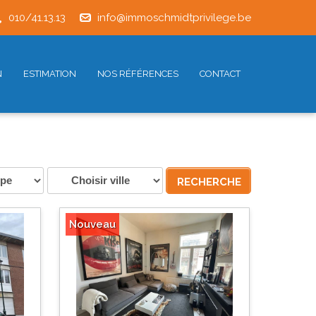
010/41.13.13
info@immoschmidtprivilege.be
N
ESTIMATION
NOS RÉFÉRENCES
CONTACT
Nouveau