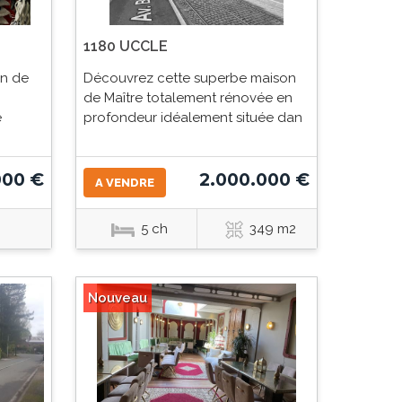
1180 UCCLE
on de
Découvrez cette superbe maison
de Maître totalement rénovée en
e
profondeur idéalement située dan
000 €
2.000.000 €
A VENDRE
5 ch
349 m2
Nouveau