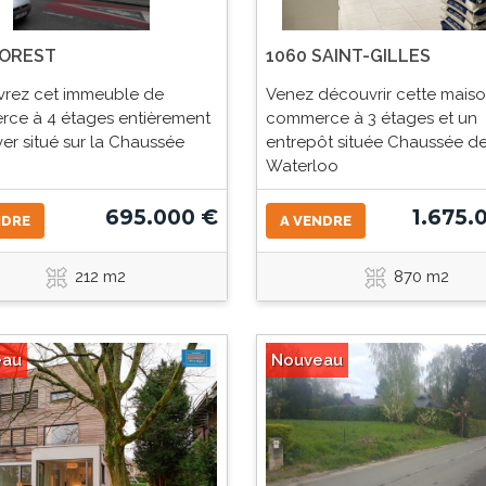
FOREST
1060 SAINT-GILLES
rez cet immeuble de
Venez découvrir cette mais
ce à 4 étages entièrement
commerce à 3 étages et un
er situé sur la Chaussée
entrepôt située Chaussée d
Waterloo
695.000 €
1.675.
NDRE
A VENDRE
212 m2
870 m2
eau
Nouveau