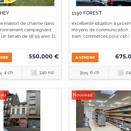
OHEY
1190 FOREST
e maison de charme dans
excellente situation à proxim
ironnement campagnard
moyens de communication , 
r un terrain de 58.95 ares. El
tram, commerces pour cet i
550.000 €
675.
NDRE
A VENDRE
4 ch
340 m2
6 ch
24
eau
Nouveau