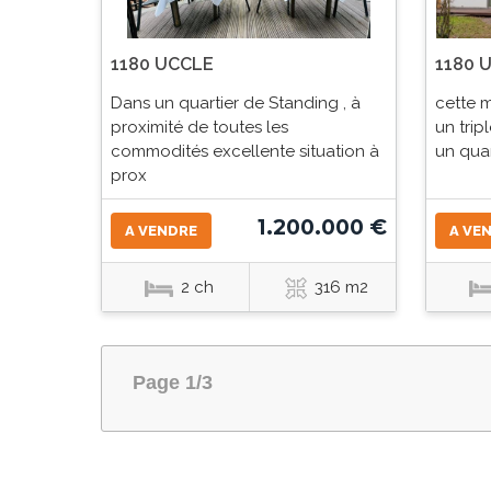
1180 UCCLE
1180 
Dans un quartier de Standing , à
cette 
proximité de toutes les
un trip
commodités excellente situation à
un quar
prox
1.200.000 €
A VENDRE
A VE
2 ch
316 m2
Page 1/3