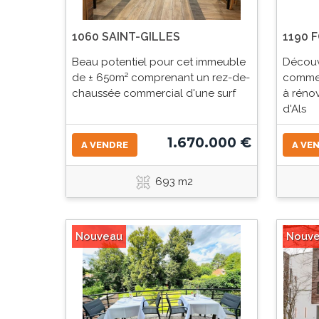
1060 SAINT-GILLES
1190 
Beau potentiel pour cet immeuble
Découv
de ± 650m² comprenant un rez-de-
commer
chaussée commercial d'une surf
à rénov
d'Als
1.670.000 €
A VENDRE
A VE
693 m2
Nouveau
Nouv