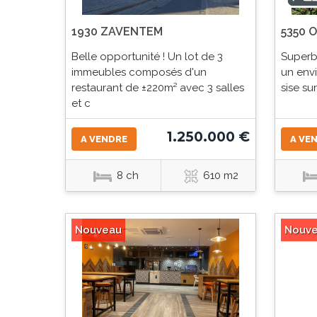
1930 ZAVENTEM
5350 
Belle opportunité ! Un lot de 3
Superb
immeubles composés d'un
un env
restaurant de ±220m² avec 3 salles
sise su
et c
1.250.000 €
A VENDRE
A VE
8 ch
610 m2
Nouveau
Nouv