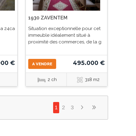
1930 ZAVENTEM
8a 24ca
Situation exceptionnelle pour cet
immeuble idéalement situé à
proximité des commerces, de la g
000 €
495.000 €
A VENDRE
2 ch
318 m2
1
2
3