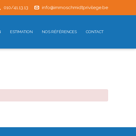
010/41.13.13
info@immoschmidtprivilege.be
N
ESTIMATION
NOS RÉFÉRENCES
CONTACT